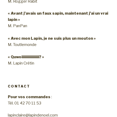
M. Rogger Rabit
« Avant j’avais un faux sapin, maintenant j’ai un vrai
lapin »
M. PanPan
« Avec mon Lapin, je ne suis plus un mouton »
M. Toutlemonde
« Quwoiiiiiiiiiiiiiiiii? »
M. Lapin Crétin
CONTACT
Pour vos commandes
:
Tél. 01 42 70 11 53
lapinclaire@lapindenoel.com