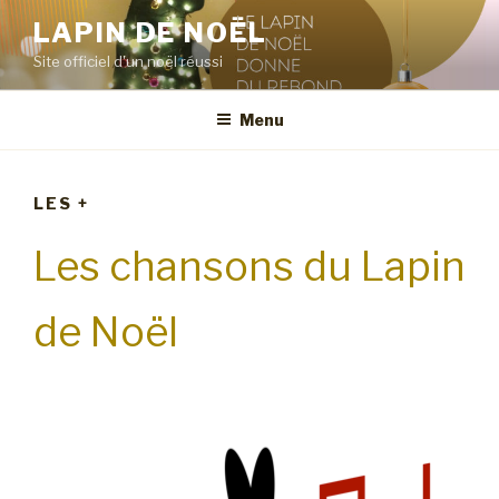
Skip
LAPIN DE NOËL
to
Site officiel d'un noël réussi
content
Menu
LES +
Les chansons du Lapin
de Noël